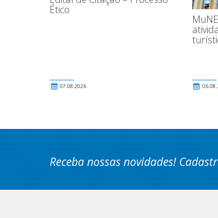
Ético
MuNEA
ativid
turíst
07.08.2026
06.08.
Receba nossas novidades! Cadastr