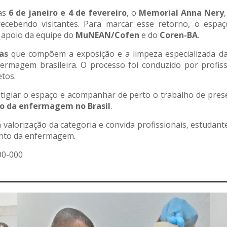
ias
6 de janeiro e 4 de fevereiro
, o
Memorial Anna Nery
 recebendo visitantes. Para marcar esse retorno, o es
o apoio da equipe do
MuNEAN/Cofen
e do
Coren-BA
.
as
que compõem a exposição e a limpeza especializada das
rmagem brasileira. O processo foi conduzido por profiss
etos.
tigiar o espaço e acompanhar de perto o trabalho de pres
ico da enfermagem no Brasil
.
alorização da categoria e convida profissionais, estudant
ento da enfermagem.
00-000