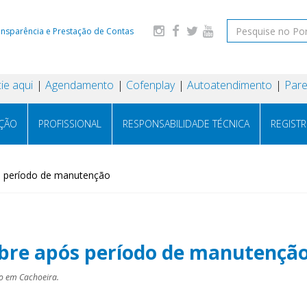
ansparência e Prestação de Contas
ie aqui
Agendamento
Cofenplay
Autoatendimento
Pare
AÇÃO
PROFISSIONAL
RESPONSABILIDADE TÉCNICA
REGIST
s período de manutenção
bre após período de manutençã
o em Cachoeira.