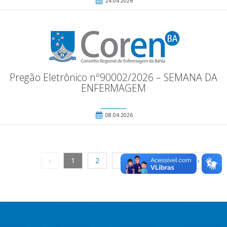
24.04.2026
Pregão Eletrônico nº90002/2026 – SEMANA DA
ENFERMAGEM
08.04.2026
‹
1
2
3
...
69
›