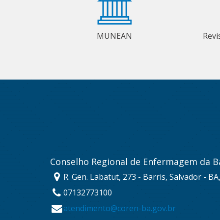
MUNEAN
Revi
Conselho Regional de Enfermagem da B
R. Gen. Labatut, 273 - Barris, Salvador - B
07132773100
atendimento@coren-ba.gov.br