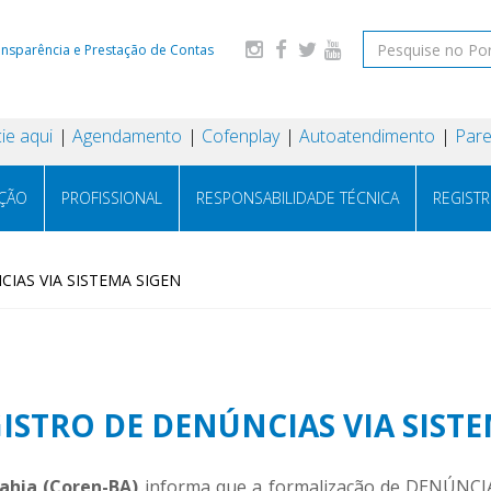
ansparência e Prestação de Contas
ie aqui
Agendamento
Cofenplay
Autoatendimento
Pare
AÇÃO
PROFISSIONAL
RESPONSABILIDADE TÉCNICA
REGIST
IAS VIA SISTEMA SIGEN
ISTRO DE DENÚNCIAS VIA SIST
ahia (Coren-BA)
informa que a formalização de DENÚNCIAS