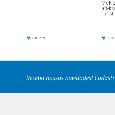
MuNEA
ativid
turíst
07.08.2026
06.08.
Receba nossas novidades! Cadastr