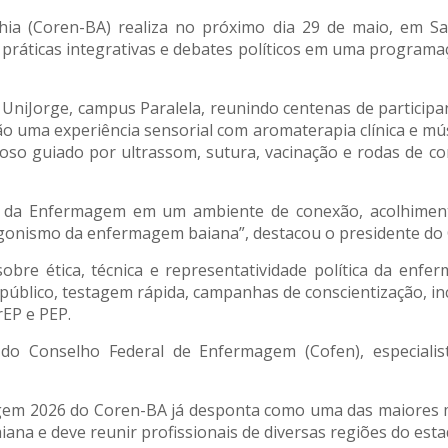
ia (Coren-BA) realiza no próximo dia 29 de maio, em Sa
 práticas integrativas e debates políticos em uma programaç
 UniJorge, campus Paralela, reunindo centenas de partici
ão uma experiência sensorial com aromaterapia clínica e mús
noso guiado por ultrassom, sutura, vacinação e rodas de con
 da Enfermagem em um ambiente de conexão, acolhimento 
agonismo da enfermagem baiana”, destacou o presidente do 
bre ética, técnica e representatividade política da enf
o público, testagem rápida, campanhas de conscientização, i
rEP e PEP.
 do Conselho Federal de Enfermagem (Cofen), especiali
m 2026 do Coren-BA já desponta como uma das maiores mo
na e deve reunir profissionais de diversas regiões do esta