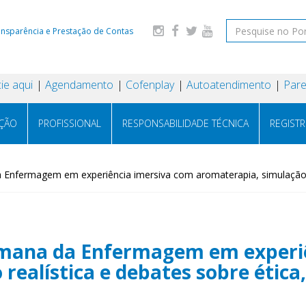
ansparência e Prestação de Contas
ie aqui
Agendamento
Cofenplay
Autoatendimento
Pare
AÇÃO
PROFISSIONAL
RESPONSABILIDADE TÉCNICA
REGIST
nfermagem em experiência imersiva com aromaterapia, simulação real
mana da Enfermagem em experiê
ealística e debates sobre ética,